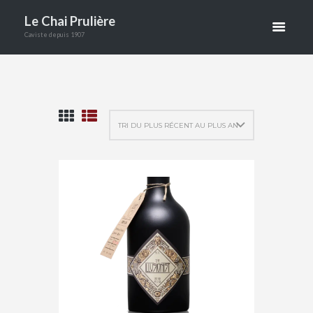
GINS
Le Chai Prulière
ACCUEIL
BOUTIQUE
Caviste depuis 1907
ALCOOLS
GINS