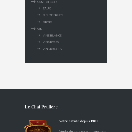
SANS ALCOOL
EAUX
JUS DE FRUITS
SIROPS
VINS
VINS BLANCS
VINS ROSÉS
VINS ROUGES
Le Chai Prulière
Votre caviste depuis 1907
Vente de vins en vrac, vins fins,