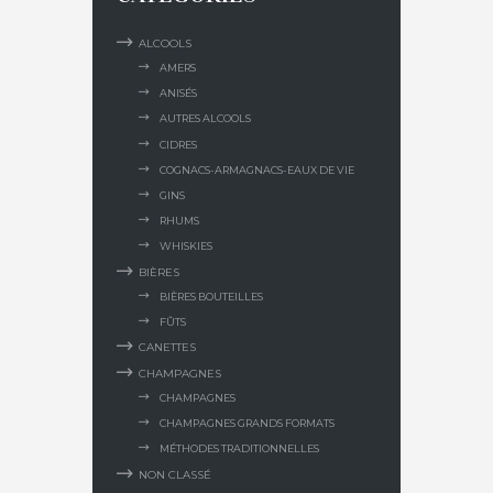
ALCOOLS
AMERS
ANISÉS
AUTRES ALCOOLS
CIDRES
COGNACS-ARMAGNACS-EAUX DE VIE
GINS
RHUMS
WHISKIES
BIÈRES
BIÈRES BOUTEILLES
FÛTS
CANETTES
CHAMPAGNES
CHAMPAGNES
CHAMPAGNES GRANDS FORMATS
MÉTHODES TRADITIONNELLES
NON CLASSÉ