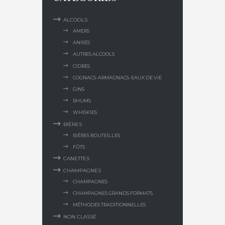
ALCOOLS
AMERS
ANISÉS
AUTRES ALCOOLS
CIDRES
COGNACS-ARMAGNACS-EAUX DE VIE
GINS
RHUMS
WHISKIES
BIÈRES
BIÈRES BOUTEILLES
FÛTS
CANETTES
CHAMPAGNES
CHAMPAGNES
CHAMPAGNES GRANDS FORMATS
MÉTHODES TRADITIONNELLES
NON CLASSÉ