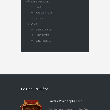
SANS ALCOOL
EAUX
JUS DE FRUITS
SIROPS
VINS
VINS BLANCS
VINS ROSÉS
VINS ROUGES
Le Chai Prulière
Votre caviste depuis 1907
Vente de vins en vrac, vins fins,