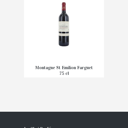
Montagne St Emilion Farguet
75 cl
€
14,50