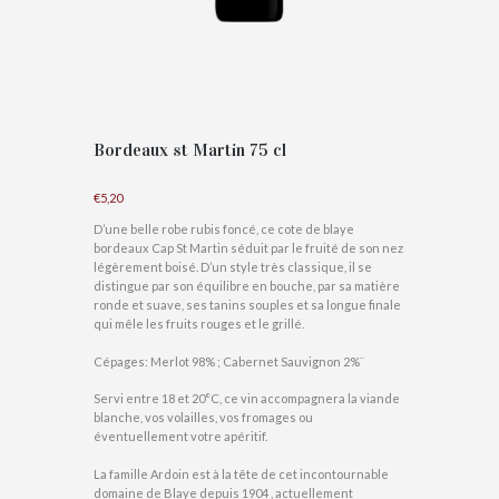
Bordeaux st Martin 75 cl
€
5,20
D’une belle robe rubis foncé, ce cote de blaye
bordeaux Cap St Martin séduit par le fruité de son nez
légèrement boisé. D’un style très classique, il se
distingue par son équilibre en bouche, par sa matière
ronde et suave, ses tanins souples et sa longue finale
qui mêle les fruits rouges et le grillé.
Cépages: Merlot 98% ; Cabernet Sauvignon 2%¨
Servi entre 18 et 20°C, ce vin accompagnera la viande
blanche, vos volailles, vos fromages ou
éventuellement votre apéritif.
La famille Ardoin est à la tête de cet incontournable
domaine de Blaye depuis 1904 , actuellement