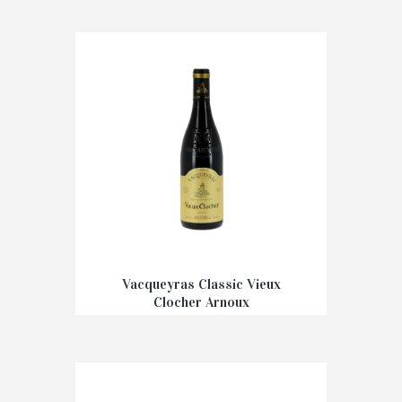
€
7,90
Vacqueyras Classic Vieux
Clocher Arnoux
€
14,50
–
€
220,00