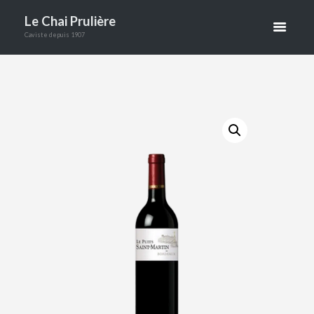
Le Chai Prulière
75 CL
Caviste depuis 1907
ACCUEIL
BOUTIQUE
VINS
VINS ROUGES
BORDEAUX ST MARTIN 75 CL