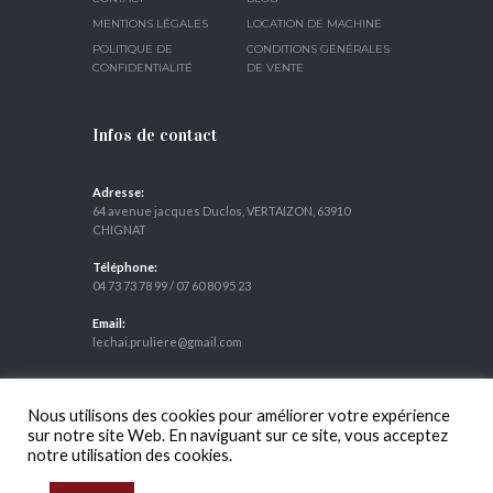
MENTIONS LÉGALES
LOCATION DE MACHINE
POLITIQUE DE
CONDITIONS GÉNÉRALES
CONFIDENTIALITÉ
DE VENTE
Infos de contact
Adresse:
64 avenue jacques Duclos, VERTAIZON, 63910
CHIGNAT
Téléphone:
04 73 73 78 99
/
07 60 80 95 23
Email:
lechai.pruliere@gmail.com
Nous utilisons des cookies pour améliorer votre expérience
L'ABUS D'ALCOOL EST DANGEREUX POUR LA SANTÉ, À
sur notre site Web. En naviguant sur ce site, vous acceptez
CONSOMMER AVEC MODÉRATION
notre utilisation des cookies.