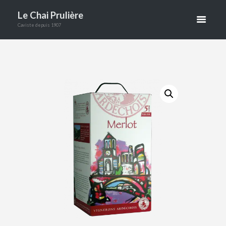
MERLOT 5 L
Le Chai Prulière
Caviste depuis 1907
ACCUEIL
BOUTIQUE
VINS
ARDÈCHE MERLOT 5 L