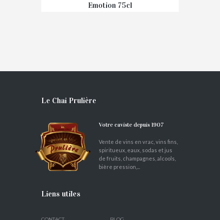
Emotion 75cl
€
30,00
Le Chai Prulière
Votre caviste depuis 1907
Vente de vins en vrac, vins fins,
spiritueux, eaux, sodas et jus
de fruits, champagnes, alcools,
bière pression,...
Liens utiles
CONTACT
BLOG