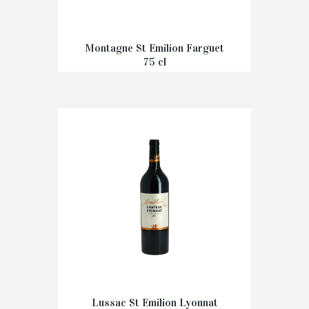
Montagne St Emilion Farguet
75 cl
€
14,50
Lussac St Emilion Lyonnat