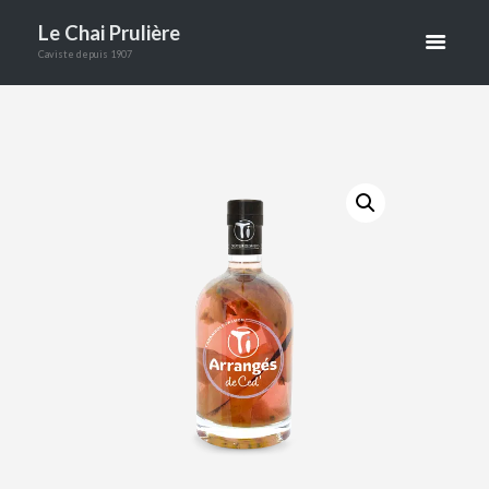
E PASSION
Le Chai Prulière
Caviste depuis 1907
70CL
ACCUEIL
BOUTIQUE
ALCOOLS
RHUMS
ARRANGÉS CARAMBOLE PASSION 70C