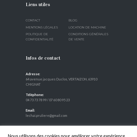
Liens utiles
CONTACT
BLOG
MENTIONS LÉGALES
LOCATION DE MACHINE
POLITIQUE DE
CONDITIONS GÉNÉRALES
CONFIDENTIALITÉ
DE VENTE
Infos de contact
Adresse:
64 avenue jacques Duclos, VERTAIZON, 63910
CHIGNAT
Téléphone:
04 73 73 78 99
/
07 60 80 95 23
Email:
lechai.pruliere@gmail.com
Nous utilisons des cookies pour améliorer votre expérience