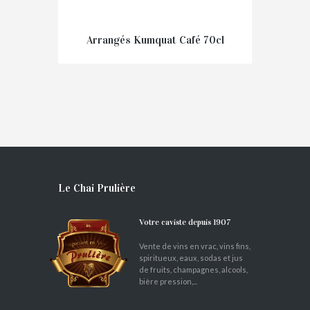
Arrangés Kumquat Café 70cl
€
33,00
Le Chai Prulière
Votre caviste depuis 1907
Vente de vins en vrac, vins fins,
spiritueux, eaux, sodas et jus
de fruits, champagnes, alcools,
bière pression,...