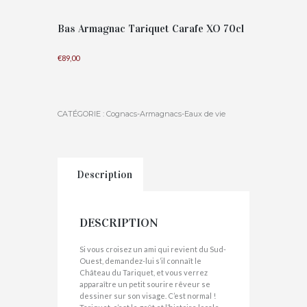
Bas Armagnac Tariquet Carafe XO 70cl
€
89,00
CATÉGORIE :
Cognacs-Armagnacs-Eaux de vie
Description
DESCRIPTION
Si vous croisez un ami qui revient du Sud-
Ouest, demandez-lui s’il connaît le
Château du Tariquet, et vous verrez
apparaître un petit sourire rêveur se
dessiner sur son visage. C’est normal !