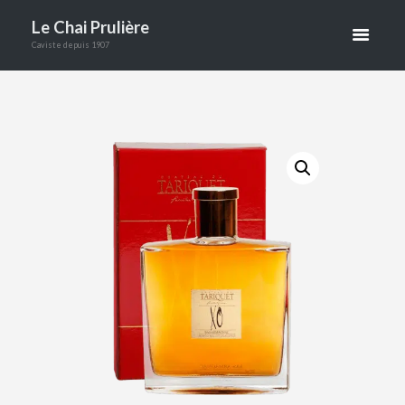
CARAFE XO
Le Chai Prulière
Caviste depuis 1907
70CL
ACCUEIL
BOUTIQUE
ALCOOLS
COGNACS-ARMAGNACS-EAUX DE VIE
BAS ARMAGNAC TARIQUET CARAFE XO