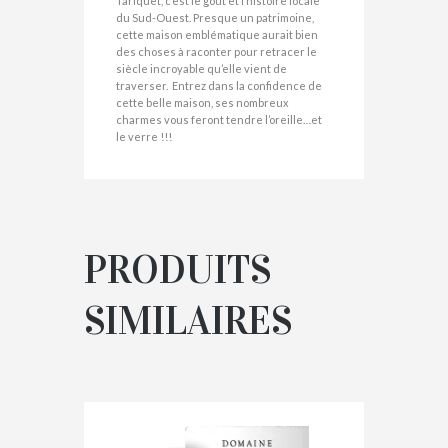
Tariquet, c’est le goût et l’histoire locale
du Sud-Ouest. Presque un patrimoine,
cette maison emblématique aurait bien
des choses à raconter pour retracer le
siècle incroyable qu’elle vient de
traverser. Entrez dans la confidence de
cette belle maison, ses nombreux
charmes vous feront tendre l’oreille…et
le verre !!!
PRODUITS
SIMILAIRES