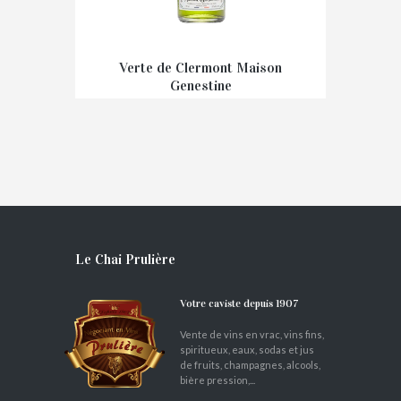
Verte de Clermont Maison
Genestine
€
39,90
Le Chai Prulière
Votre caviste depuis 1907
Vente de vins en vrac, vins fins,
spiritueux, eaux, sodas et jus
de fruits, champagnes, alcools,
bière pression,...