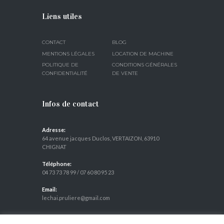
Liens utiles
CONTACT
BLOG
MENTIONS LÉGALES
LOCATION DE MACHINE
POLITIQUE DE
CONDITIONS GÉNÉRALES
CONFIDENTIALITÉ
DE VENTE
Infos de contact
Adresse:
64 avenue jacques Duclos, VERTAIZON, 63910
CHIGNAT
Téléphone:
04 73 73 78 99
/
07 60 80 95 23
Email:
lechai.pruliere@gmail.com