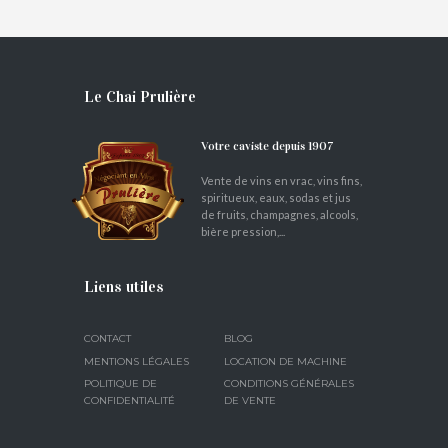
Le Chai Prulière
Votre caviste depuis 1907
Vente de vins en vrac, vins fins,
spiritueux, eaux, sodas et jus
de fruits, champagnes, alcools,
bière pression,...
Liens utiles
CONTACT
BLOG
MENTIONS LÉGALES
LOCATION DE MACHINE
POLITIQUE DE
CONDITIONS GÉNÉRALES
CONFIDENTIALITÉ
DE VENTE