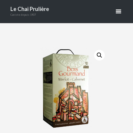
MERLOT/CA
Le Chai Prulière
Caviste depuis 1907
BERNET
SAUVIGNON
ROUGE 5L
ACCUEIL
BOUTIQUE
VINS
BIB ARDÈCHE BOIS GOURMAND MERLO