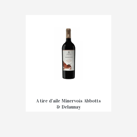
€
7,90
A tire d’aile Minervois Abbotts
& Delaunay
€
11,00