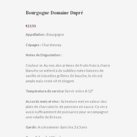
Bourgogne Domaine Dupré
€
13,50
Appellation :
Bourgogne
Cépages :
Chardonnay
Notes de Dégustation :
Couleur or. Au nez, des arômes de fruits frais à chaire
blanche se mêlent à de subtiles notes boisées de
vanille et noisettes grillées. En bouche, le vin est
ample mais reste vif et élégant.
Température de service:
Servir entre 8-12°
Accords mets et vins :
Sa texture met en valeur des
plats de charcuterie, de poissons en sauce. Ce vin a
aussi suffisamment de puissance pour accompagner
une volaille de Bresse.
Garde :
A consommer dans les 2 à 5 ans