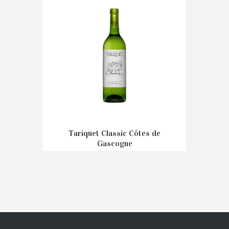
Tariquet Classic Côtes de
Gascogne
€
7,40
–
€
13,90