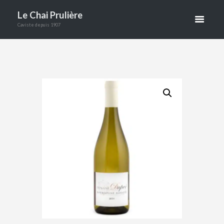
E DOMAINE
Le Chai Prulière
DUPRÉ
Caviste depuis 1907
ACCUEIL
BOUTIQUE
VINS
BOURGOGNE DOMAINE DUPRÉ