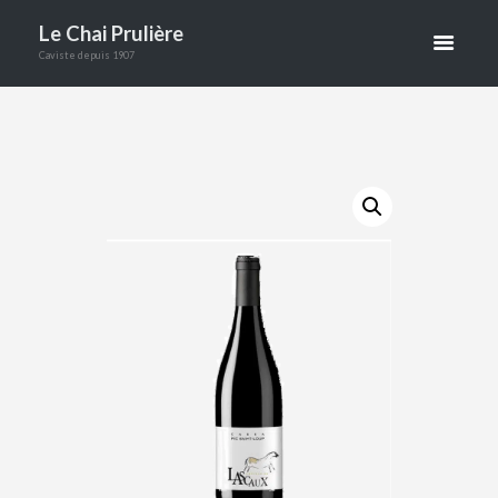
Le Chai Prulière
DE
Caviste depuis 1907
LASCAUX
ACCUEIL
BOUTIQUE
VINS
VINS ROUGES
CARRA PIC SAINT LOUP CHATEAUX D