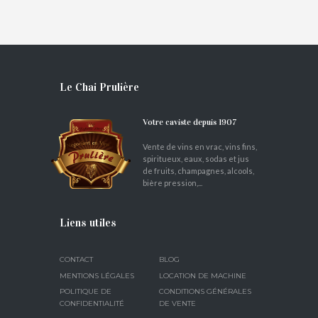
Le Chai Prulière
Votre caviste depuis 1907
Vente de vins en vrac, vins fins,
spiritueux, eaux, sodas et jus
de fruits, champagnes, alcools,
bière pression,...
Liens utiles
CONTACT
BLOG
MENTIONS LÉGALES
LOCATION DE MACHINE
POLITIQUE DE
CONDITIONS GÉNÉRALES
CONFIDENTIALITÉ
DE VENTE