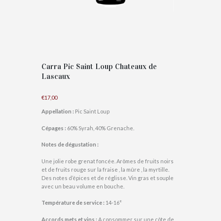
Carra Pic Saint Loup Chateaux de
Lascaux
€
17,00
Appellation :
Pic Saint Loup
Cépages :
60% Syrah, 40% Grenache.
Notes de dégustation :
Une jolie robe grenat foncée. Arômes de fruits noirs
et de fruits rouge sur la fraise , la mûre , la myrtille.
Des notes d’épices et de réglisse. Vin gras et souple
avec un beau volume en bouche.
Température de service :
14-16°
Accords mets et vins :
A consommer sur une côte de