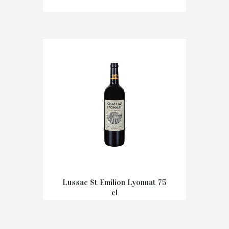
€
6,00
Lussac St Emilion Lyonnat 75
cl
€
13,40