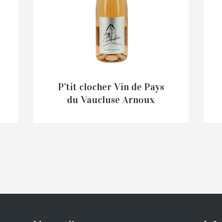
P’tit clocher Vin de Pays
du Vaucluse Arnoux
€
5,30
–
€
37,00