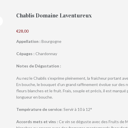
Chablis Domaine Laventureux
€
28,00
Appellation :
Bourgogne
Cépages :
Chardonnay
Notes de Dégustation :
Au nez le Chablis s’exprime pleinement, la fraicheur portant a
En bouche, le bouquet d’un grand raffinement évolue sur des 
fleurs blanches et le fruit. Frais, souple et précis, il est marqu
longueur en bouche.
Température de service:
Servir à 10 à 12°
Accords mets et vins :
Ce vin se déguste avec des Fruits de Me
blanches ou encore avec des fromages montagnards (beaufort