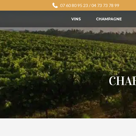
07 60 80 95 23
/
04 73 73 78 99
VINS
CHAMPAGNE
CHA