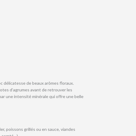
vec délicatesse de beaux arômes floraux.
notes d’agrumes avant de retrouver les
é par une intensité minérale qui offre une belle
r, poissons grillés ou en sauce, viandes
, comté…).