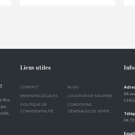
€
7,50
Liens utiles
Info
07
Adres
CONTACT
BLOG
64 av
MENTIONS LÉGALES
LOCATION DE MACHINE
 fins,
CHIG
POLITIQUE DE
CONDITIONS
 jus
CONFIDENTIALITÉ
GÉNÉRALES DE VENTE
ools,
Télép
04 73
Email