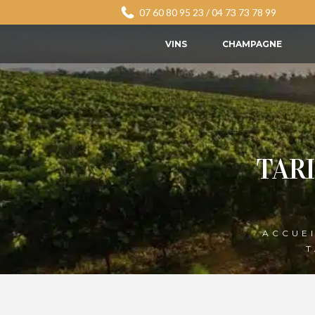
07 60 80 95 23
/
04 73 73 78 99
VINS
CHAMPAGNE
TAR
ACCUE
T