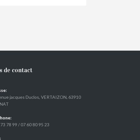
€
13,50
s de contact
se:
enue jacques Duclos, VERTAIZON, 63910
NAT
hone:
 73 78 99
/
07 60 80 95 23
: