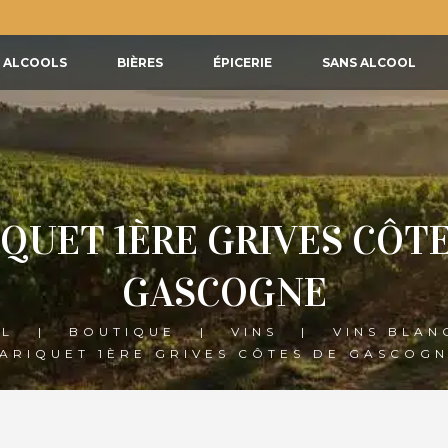
ALCOOLS
BIÈRES
ÉPICERIE
SANS ALCOOL
IQUET 1ÈRE GRIVES CÔTE
GASCOGNE
IL
BOUTIQUE
VINS
VINS BLAN
ARIQUET 1ÈRE GRIVES CÔTES DE GASCOG