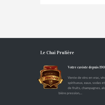
€
7,90
Le Chai Prulière
Votre caviste depuis 19
Vente de vins en vrac, vins
spiritueux, eaux, sodas et
de fruits, champagnes, alc
bière pression,...