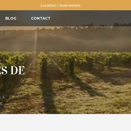
Location / événement
BLOG
CONTACT
S DE
CS
NE