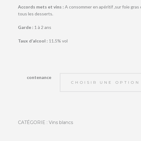
Accords mets et vins
:
A consommer en apéritif ,sur foie gras
tous les desserts.
Garde :
1 à 2 ans
Taux d’alcool :
11.5% vol
contenance
CATÉGORIE :
Vins blancs