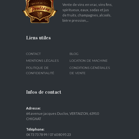
Vente de vins en vrac, vins fins,
spiritueux, eaux, sodas et jus
de fruits, champagnes, alcools,
bière pression,...
Liens utiles
CONTACT
BLOG
MENTIONS LÉGALES
LOCATION DE MACHINE
POLITIQUE DE
CONDITIONS GÉNÉRALES
CONFIDENTIALITÉ
DE VENTE
Infos de contact
Adresse:
64 avenue jacques Duclos, VERTAIZON, 63910
CHIGNAT
Téléphone:
04 73 73 78 99
/
07 60 80 95 23