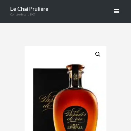
RESERVA
Le Chai Prulière
Caviste depuis 1907
70CL
ACCUEIL
BOUTIQUE
ALCOOLS
RHUMS
EL PASADOR GRAN RESERVA 70CL