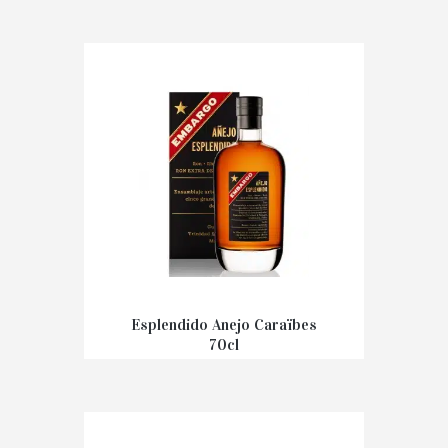
Esplendido Anejo Caraïbes
70cl
€
40,00