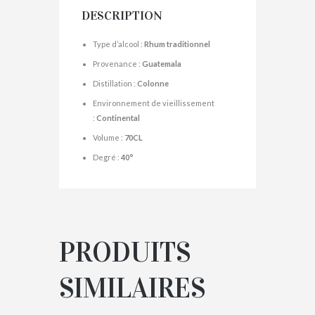
DESCRIPTION
Type d’alcool :
Rhum traditionnel
Provenance :
Guatemala
Distillation :
Colonne
Environnement de vieillissement
:
Continental
Volume :
70CL
Degré :
40°
PRODUITS
SIMILAIRES