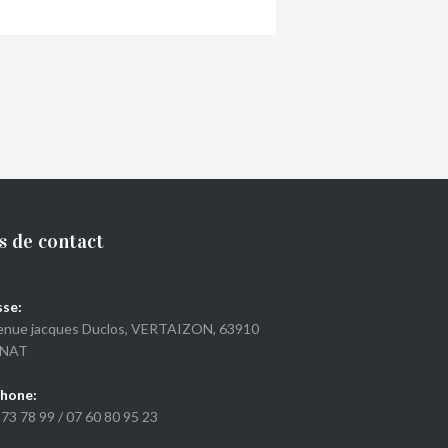
€
34,00
s de contact
se:
enue jacques Duclos, VERTAIZON, 63910
NAT
hone:
 73 78 99
/
07 60 80 95 23