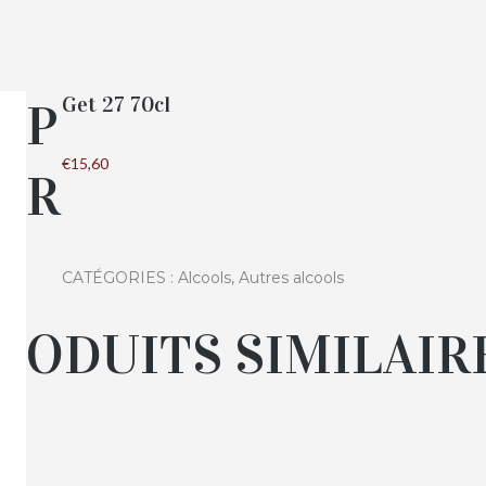
Get 27 70cl
P
€
15,60
R
CATÉGORIES :
Alcools
,
Autres alcools
ODUITS SIMILAIR