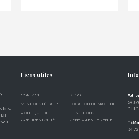
Breiz’Ile
€
34,00
Liens utiles
Info
07
Adres
CONTACT
BLOG
64 av
MENTIONS LÉGALES
LOCATION DE MACHINE
 fins,
CHIG
POLITIQUE DE
CONDITIONS
 jus
CONFIDENTIALITÉ
GÉNÉRALES DE VENTE
ools,
Télép
04 73