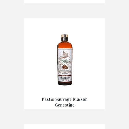
€
17,90
Pastis Sauvage Maison
Genestine
€
35,00