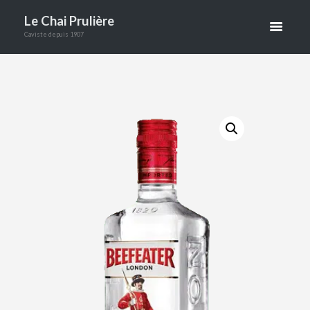
BEEFEATER
Le Chai Prulière
70CL
Caviste depuis 1907
ACCUEIL
BOUTIQUE
ALCOOLS
GIN BEEFEATER 70CL