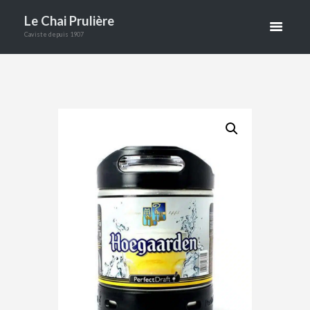
4.8°
Le Chai Prulière
Caviste depuis 1907
PERFECT
DRAFT 6 L
ACCUEIL
BOUTIQUE
BIÈRES
HOEGAARDEN BLANCHE 4.8° PERFECT