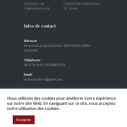
POLITIQUE DE
CONDITIONS GÉNÉRALES
CONFIDENTIALITÉ
DE VENTE
Infos de contact
Adresse:
64 avenue jacques Duclos, VERTAIZON, 63910
CHIGNAT
Téléphone:
04 73 73 78 99
/
07 60 80 95 23
Email:
lechai.pruliere@gmail.com
Nous utilisons des cookies pour améliorer votre expérience
L'ABUS D'ALCOOL EST DANGEREUX POUR LA SANTÉ, À
sur notre site Web. En naviguant sur ce site, vous acceptez
CONSOMMER AVEC MODÉRATION
notre utilisation des cookies.
Accepter