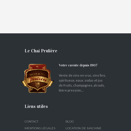
€
36,60
Le Chai Prulière
Votre caviste depuis 1907
Vente de vins en vrac, vins fins,
spiritueux, eaux, sodas et jus
de fruits, champagnes, alcools,
bière pression,...
Liens utiles
CONTACT
BLOG
MENTIONS LÉGALES
LOCATION DE MACHINE