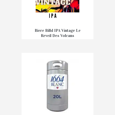
Biere Billd IPA Vintage Le
Reveil Des Volcans
€
3,70
–
€
7,40