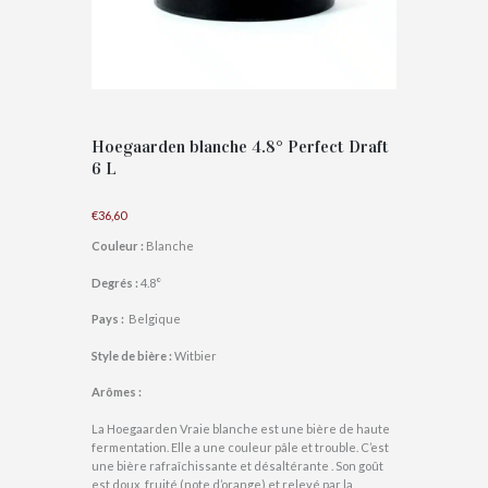
Hoegaarden blanche 4.8° Perfect Draft
6 L
€
36,60
Couleur
:
Blanche
Degrés :
4.8°
Pays :
Belgique
Style de bière :
Witbier
Arômes :
La Hoegaarden Vraie blanche est une bière de haute
fermentation. Elle a une couleur pâle et trouble. C’est
une bière rafraîchissante et désaltérante . Son goût
est doux, fruité (note d’orange) et relevé par la