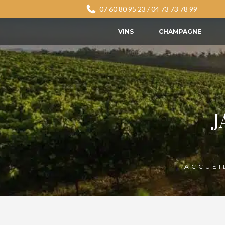
07 60 80 95 23
/
04 73 73 78 99
VINS
CHAMPAGNE
J
ACCUEI