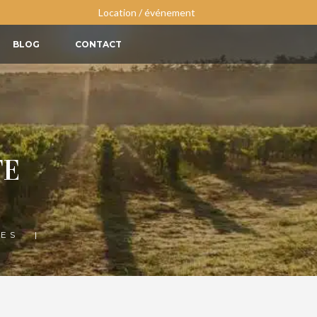
Location / événement
BLOG
CONTACT
FE
IES