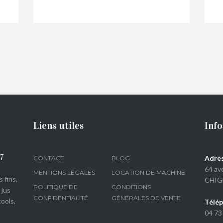
€
44,00
Liens utiles
Info
07
Adres
CONTACT
BLOG
64 av
MENTIONS LÉGALES
LOCATION DE MACHINE
 fins,
CHIG
POLITIQUE DE
CONDITIONS
 jus
CONFIDENTIALITÉ
GÉNÉRALES DE VENTE
ools,
Télép
04 73