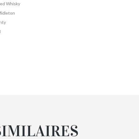
ded Whisky
Midleton
nty
l
SIMILAIRES