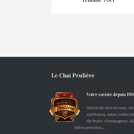
€
33,00
Le Chai Prulière
Votre caviste depuis 19
Vente de vins en vrac, vins
spiritueux, eaux, sodas et
de fruits, champagnes, alc
bière pression,...