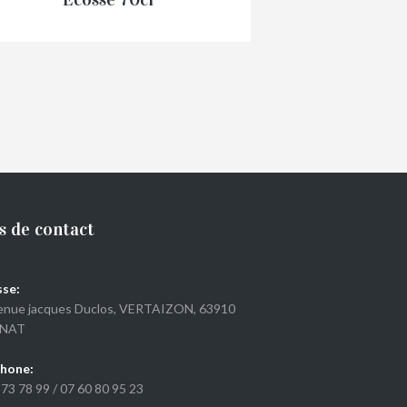
€
29,00
s de contact
se:
enue jacques Duclos, VERTAIZON, 63910
NAT
hone:
 73 78 99
/
07 60 80 95 23