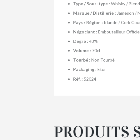
Type / Sous-type :
Whisky / Blen
Marque / Distillerie :
Jameson / 
Pays / Région :
Irlande / Cork Cou
Négociant :
Embouteilleur Officie
Degré :
43%
Volume :
70cl
Tourbé :
Non Tourbé
Packaging :
Etui
Réf. :
52024
PRODUITS 