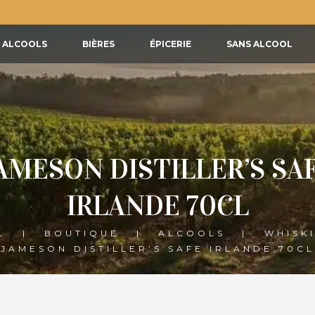
ALCOOLS
BIÈRES
ÉPICERIE
SANS ALCOOL
AMESON DISTILLER’S SA
IRLANDE 70CL
L
BOUTIQUE
ALCOOLS
WHISK
JAMESON DISTILLER’S SAFE IRLANDE 70CL