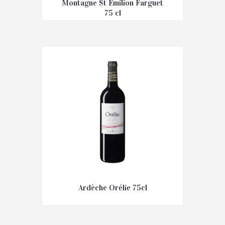
Montagne St Emilion Farguet
75 cl
€
14,50
Ardèche Orélie 75cl