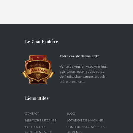
€
6,00
Le Chai Prulière
Votre caviste depuis 1907
Vente de vins en vrac, vins fins,
spiritueux, eaux, sodas et jus
de fruits, champagnes, alcools,
bière pression,...
Liens utiles
CONTACT
BLOG
MENTIONS LÉGALES
LOCATION DE MACHINE
POLITIQUE DE
CONDITIONS GÉNÉRALES
CONFIDENTIALITÉ
DE VENTE