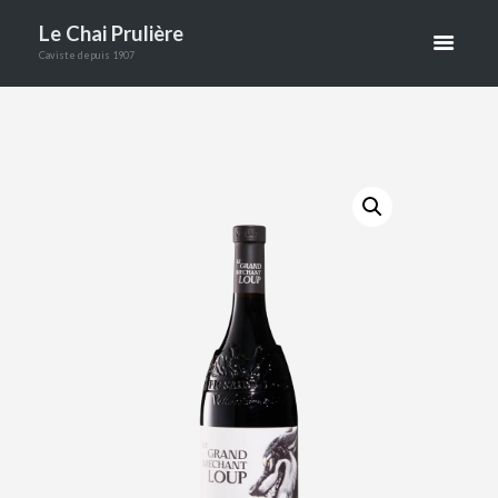
SAINT LOUP
Le Chai Prulière
Caviste depuis 1907
DOMAINE
VELLAS
ACCUEIL
BOUTIQUE
VINS
VINS ROUGES
LE GRAND MÉCHANT LOUP PIC SAINT