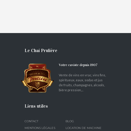
€
14,50
–
€
220,00
Le Chai Prulière
Votre caviste depuis 1907
Vente de vins en vrac, vins fins,
spiritueux, eaux, sodas et jus
de fruits, champagnes, alcools,
bière pression,...
Liens utiles
CONTACT
BLOG
MENTIONS LÉGALES
LOCATION DE MACHINE