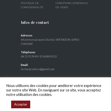
POLITIQUE DE
CONDITIONS GÉNÉRALES
CONFIDENTIALITÉ
DE VENTE
Infos de contact
Adresse:
64 avenue jacques Duclos, VERTAIZON, 63910
CHIGNAT
Téléphone:
04 73 73 78 99
/
07 60 80 95 23
Email:
lechai.pruliere@gmail.com
Nous utilisons des cookies pour améliorer votre expérience
L'ABUS D'ALCOOL EST DANGEREUX POUR LA SANTÉ, À
sur notre site Web. En naviguant sur ce site, vous acceptez
CONSOMMER AVEC MODÉRATION
notre utilisation des cookies.
Accepter