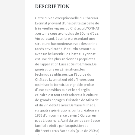
DESCRIPTION
Cette cuvée exceptionnelle du Chateau
Lyonnat provient d’une petite parcelle de
très vieilles vignes du Château LYONNAT
, certains ceps ayant plus de 80 ans d’âge.
Vin puissant, équilibré présentant une
structure harmonieuse avec des tanins
racés et veloutés . Beau vin savoureux
avec un bel avenir. Le Château Lyonnat
est une des plus anciennes propriétés
de l’appellation Lussac Saint-Emilion. De
générations en générations, les
techniques utilisées par l’équipe du
Château Lyonnat ont été affinées pour
optimiser le terroir. Le vignoble profite
d’une exposition sud et le sol argilo-
calcaire est tout à fait adapté à la culture
de grands cépages. L’Histoire de Milhade
et du vin débute avec Damase Milhade, il
y a quatre générations, par la création en
1938 d’un commerce de vin à Galgon en
pays Libournais. Au fil du temps ce négoce
familial s’étoffe par l’acquisition de
différents crus Bordelais (plus de 230ha)