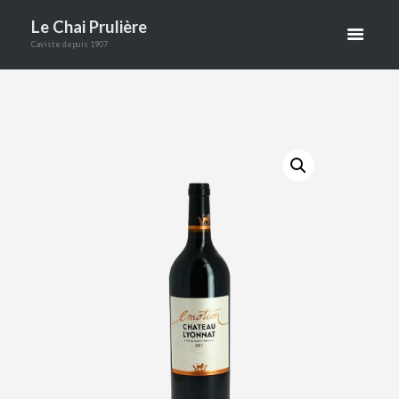
Le Chai Prulière
EMOTION
Caviste depuis 1907
75CL
ACCUEIL
BOUTIQUE
VINS
VINS ROUGES
LUSSAC ST EMILION LYONNAT EMOTI