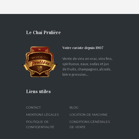
Le Chai Prulière
Votre caviste depuis 1907
Vente de vins en vrac, vins fins,
spiritueux, eaux, sodas et jus
de fruits, champagnes, alcools,
bière pression,...
Liens utiles
CONTACT
BLOG
MENTIONS LÉGALES
LOCATION DE MACHINE
POLITIQUE DE
CONDITIONS GÉNÉRALES
CONFIDENTIALITÉ
DE VENTE