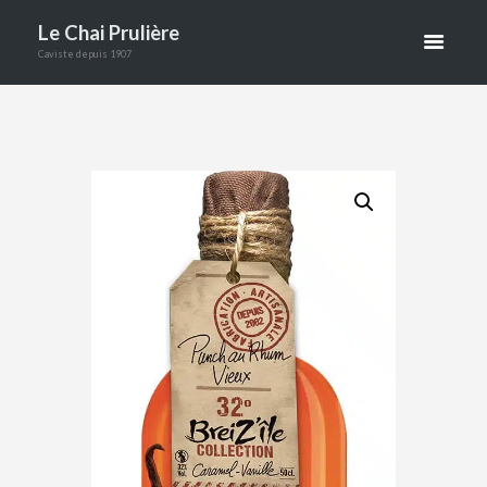
VANILLE
Le Chai Prulière
Caviste depuis 1907
COLLECTIO
N BREIZ’ILE
ACCUEIL
BOUTIQUE
ALCOOLS
RHUM VIEUX CARAMEL VANILLE COLL