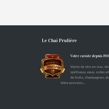
€
35,00
Le Chai Prulière
Votre caviste depuis 19
Vente de vins en vrac, vins
spiritueux, eaux, sodas et
de fruits, champagnes, alc
bière pression,...