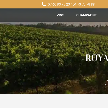
07 60 80 95 23
/
04 73 73 78 99
VINS
CHAMPAGNE
ROYA
R