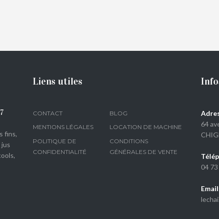
€
146,00
Liens utiles
Info
07
Adres
CONTACT
BLOG
64 av
MENTIONS LÉGALES
LOCATION DE MACHINE
 fins,
CHIG
POLITIQUE DE
CONDITIONS
 jus
CONFIDENTIALITÉ
GÉNÉRALES DE VENTE
ools,
Télép
04 73
Email
lecha