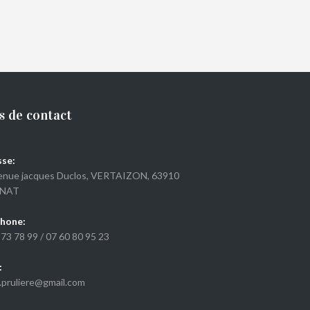
€
34,00
s de contact
se:
enue jacques Duclos, VERTAIZON, 63910
NAT
hone:
 73 78 99
/
07 60 80 95 23
:
i.pruliere@gmail.com