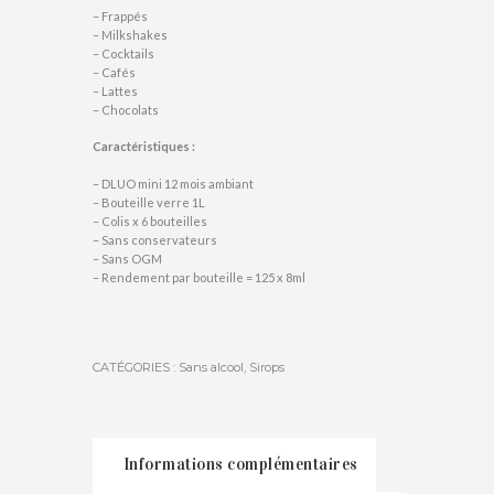
– Frappés
– Milkshakes
– Cocktails
– Cafés
– Lattes
– Chocolats
Caractéristiques :
– DLUO mini 12 mois ambiant
– Bouteille verre 1L
– Colis x 6 bouteilles
– Sans conservateurs
– Sans OGM
– Rendement par bouteille = 125 x 8ml
CATÉGORIES :
Sans alcool
,
Sirops
Informations complémentaires