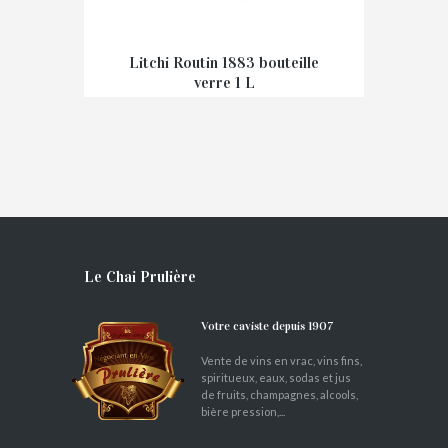
Litchi Routin 1883 bouteille
verre 1 L
€
9,80
Le Chai Prulière
Votre caviste depuis 1907
Vente de vins en vrac, vins fins,
spiritueux, eaux, sodas et jus
de fruits, champagnes, alcools,
bière pression,...