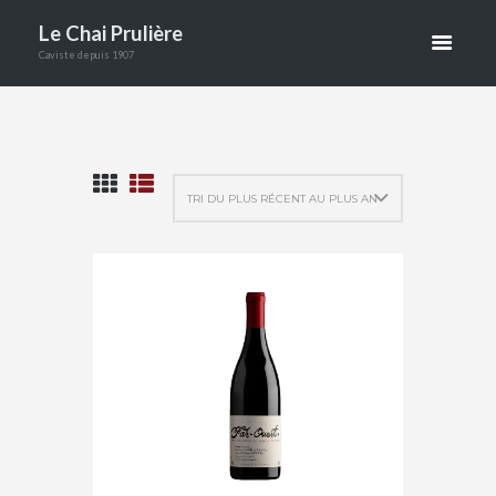
ROUGES
Le Chai Prulière
Caviste depuis 1907
ACCUEIL
BOUTIQUE
VINS
VINS ROUGES