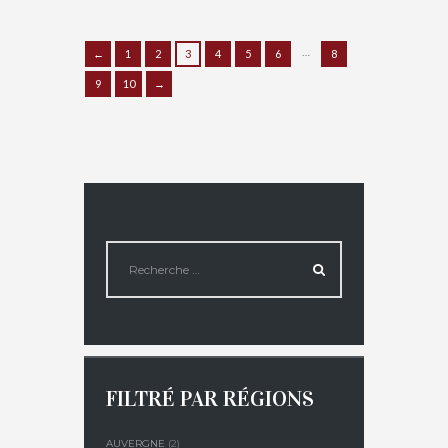
€
16,00
…
←
1
2
3
4
5
6
8
9
10
→
FILTRÉ PAR RÉGIONS
AUVERGNE
(2)