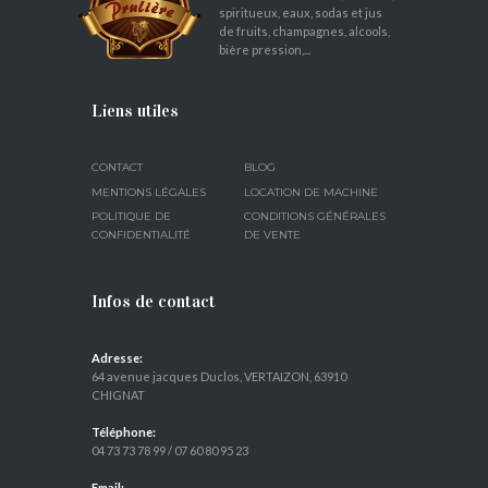
spiritueux, eaux, sodas et jus
de fruits, champagnes, alcools,
bière pression,...
Liens utiles
CONTACT
BLOG
MENTIONS LÉGALES
LOCATION DE MACHINE
POLITIQUE DE
CONDITIONS GÉNÉRALES
CONFIDENTIALITÉ
DE VENTE
Infos de contact
Adresse:
64 avenue jacques Duclos, VERTAIZON, 63910
CHIGNAT
Téléphone:
04 73 73 78 99
/
07 60 80 95 23
Email: