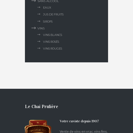
SANS ALCOOL
EAUX
JUS DE FRUITS
SIROPS
VINS
VINS BLANCS
VINS ROSÉS
VINS ROUGES
Le Chai Prulière
Votre caviste depuis 1907
Vente de vins en vrac, vins fins,