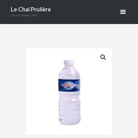
Le Chai Prulière
CL EN
Caviste depuis 1907
PLASTIQUE
ACCUEIL
BOUTIQUE
SANS ALCOOL
EAUX
CRISTALINE EAU DE SOURCE 50 CL E