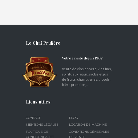
€
0,95
Le Chai Prulière
Votre caviste depuis 1907
Vente de vins en vrac, vins fins,
spiritueux, eaux, sodas et jus
de fruits, champagnes, alcools,
bière pression,...
Liens utiles
CONTACT
BLOG
MENTIONS LÉGALES
LOCATION DE MACHINE
POLITIQUE DE
CONDITIONS GÉNÉRALES
CONFIDENTIALITÉ
DE VENTE