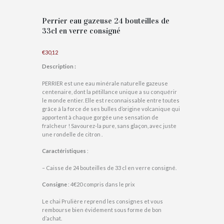
Perrier eau gazeuse 24 bouteilles de
33cl en verre consigné
€
30,12
Description :
PERRIER est une eau minérale naturelle gazeuse
centenaire, dont la pétillance unique a su conquérir
le monde entier. Elle est reconnaissable entre toutes
grâce à la force de ses bulles d’origine volcanique qui
apportent à chaque gorgée une sensation de
fraîcheur ! Savourez-la pure, sans glaçon, avec juste
une rondelle de citron .
Caractéristiques
:
– Caisse de 24 bouteilles de 33 cl en verre consigné.
Consigne
: 4€20 compris dans le prix
Le chai Prulière reprend les consignes et vous
rembourse bien évidement sous forme de bon
d’achat.