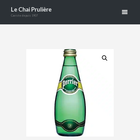
Le Chai Prulière
S DE 33CL
Caviste depuis 1907
EN VERRE
CONSIGNÉ
ACCUEIL
BOUTIQUE
SANS ALCOOL
EAUX
PERRIER EAU GAZEUSE 24 BOUTEILLE