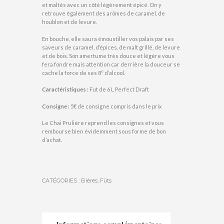
et maltés avec un côté légèrement épicé. On y
retrouve également des arômes de caramel, de
houblon et de levure.
En bouche, elle saura émoustiller vos palais par ses
saveurs de caramel, d’épices, de malt grillé, de levure
et de bois. Son amertume très douce et légère vous
fera fondre mais attention car derrière la douceur se
cache la force de ses 8° d’alcool.
Caractéristiques :
Fut de 6 L Perfect Draft
Consigne :
5€ de consigne compris dans le prix
Le Chai Prulière reprend les consignes et vous
rembourse bien évidemment sous forme de bon
d’achat.
CATÉGORIES :
Bières
,
Fûts