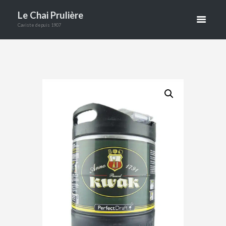
PERFECT
Le Chai Prulière
DRAFT 6 L
Caviste depuis 1907
ACCUEIL
BOUTIQUE
BIÈRES
KWAK 8.4° PERFECT DRAFT 6 L