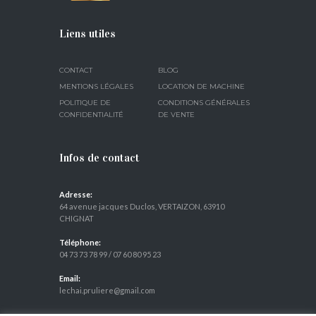
Liens utiles
CONTACT
BLOG
MENTIONS LÉGALES
LOCATION DE MACHINE
POLITIQUE DE
CONDITIONS GÉNÉRALES
CONFIDENTIALITÉ
DE VENTE
Infos de contact
Adresse:
64 avenue jacques Duclos, VERTAIZON, 63910
CHIGNAT
Téléphone:
04 73 73 78 99
/
07 60 80 95 23
Email:
lechai.pruliere@gmail.com