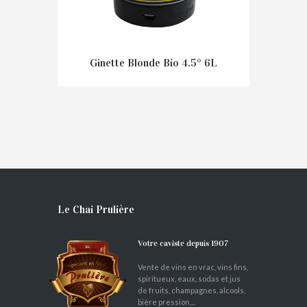
Ginette Blonde Bio 4.5° 6L
€
38,40
Le Chai Prulière
Votre caviste depuis 1907
Vente de vins en vrac, vins fins,
spiritueux, eaux, sodas et jus
de fruits, champagnes, alcools,
bière pression,...