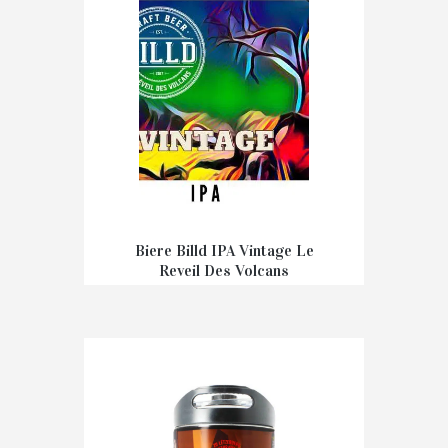
Biere Billd IPA Vintage Le
Reveil Des Volcans
€
3,70
–
€
7,40